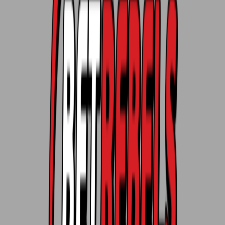
Per BetRebels risulta licenza MGA Malta numero
MGA/B2C/172/2009, con Rebels Gaming Limited e sede
in 177A St. Moritz, Tower Road, Sliema SLM 1603,
Malta. Nessuna licenza estera equivale a una
concessione ADM: se è attiva e la ritrovi sul registro
pubblico ti dà una tutela accettabile su importi contenuti,
se non la ritrovi trattala come un rischio in più.
A chi consiglio
BetRebels
, e a chi no
Tirando le somme: BetRebels è una scelta sensata se
rientri nel profilo "deposito basso, prelievi cripto,
copertura sport/casinò di base". Lo eviterei se non hai
voglia di gestire un wallet USDT o se vuoi comunque la
rete di sicurezza di un operatore italiano. Per chi è a suo
agio con il segmento non AAMS, è uno dei nomi che
vale la pena testare.
Gioca Ora
+18. Gioca con responsabilità. Verifica i termini
sul sito ufficiale.