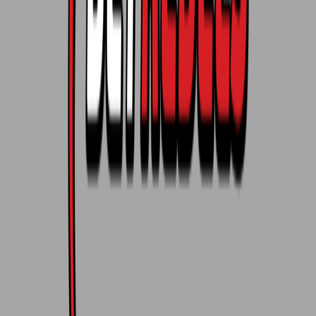
Alternative a
BetRebels
Altri bookmaker non AAMS che testiamo regolarmente:
soglie, licenze e tempi di prelievo a confronto.
MyEmpire Casino
★★★★
★
Deposito
€10
Recensione
MyEmpire Casino
SupaBet
★★★★
★