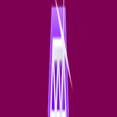
Slots Palace è uno dei brand non AAMS che ho voluto
provare di persona prima di scriverne. Ha licenza
Curaçao numero 8048/JAZ, l'azienda dietro è Rabidi
N.V.: in questa scheda trovi il quadro reale, non quello
del marketing.
Depositi su
Slots Palace
: come ho
aperto il mio conto
Ho iniziato il mio test di Slots Palace con un deposito da
€10. Volevo capire se il claim del deposito ridotto fosse
marketing o realtà: nei fatti, sui canali cripto il taglio
basso è coerente, mentre sulle carte la soglia operativa
sale a quanto dichiarato.
Deposito minimo dichiarato: €10.
Tempo di accredito tipico: istantaneo.
Stablecoin e cripto accettate: USDT, USDC, BTC,
ETH, LTC, XRP.
E-wallet supportati in deposito: Jeton, EcoPayz,
AstroPay, MuchBetter, Skrill, Neteller, PayPal.
Nessuna commissione applicata sui canali standard