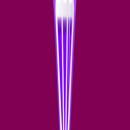
secondo i miei test.
Slots Palace
prelievi: cosa ho visto
nei miei test
Sui Slots Palace prelievi mi ero ripromesso di tracciare
orario richiesta e orario accredito per ogni metodo: la
sintesi è che con USDT siamo nell'ordine dei minuti, con
e-wallet siamo a poche ore, con carte e bonifici si parla
di giorni lavorativi. Minimo: €10.
Prelievo minimo: €10.
Tempo medio dichiarato: 1-3 giorni lavorativi.
Prelievi in stablecoin (USDT, USDC, BTC, ETH,
LTC, XRP): nei miei test entro 1-3 ore dopo
l'approvazione.
E-wallet (Jeton, EcoPayz, AstroPay, MuchBetter,
Skrill, Neteller, PayPal): in genere entro 24 ore.
Carte di credito o debito: 2-5 giorni lavorativi.
Bonifico SEPA: 3-5 giorni lavorativi.