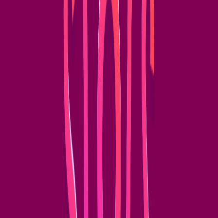
Sui bonus Slots Palace si muove dentro i parametri del
segmento Curaçao. Lato sport: 100% fino a €100,
wagering 1x quote min 1.50. Lato casinò: Fino a €1.000 in
3 bonus, wagering 35x deposito+bonus. Quando ho
fatto i conti il bonus è risultato sfruttabile per chi gioca
regolarmente, meno per chi punta solo qualche
scommessa al mese.
Licenza e operatore: chi c'è dietro
Slots Palace
Slots Palace opera con licenza Curaçao numero
8048/JAZ, intestata a Rabidi N.V. con sede in Dr H
Fergusonweg 1, Willemstad, Curaçao. Per i giocatori
italiani è una giurisdizione diversa da ADM e va valutata
di conseguenza: nessun divieto a giocare per il singolo,
ma neppure la stessa cornice di tutela del
concessionario italiano.
A chi consiglio
Slots Palace
, e a chi
no