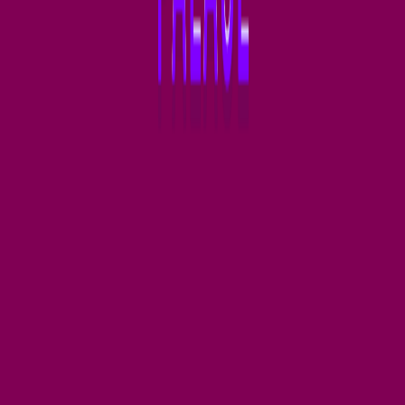
Deposito
€10
Recensione
AmunRa Casino
Sportaza
★★★★
★
Deposito
€10
Recensione
Sportaza
Frumzi
★★★★
★
Deposito
€20